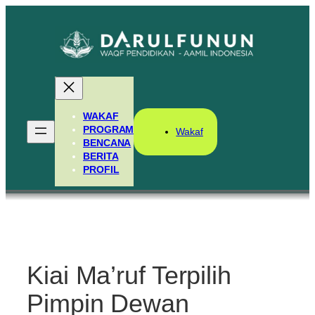
Skip
to
content
WAKAF
PROGRAM
Wakaf
BENCANA
BERITA
PROFIL
Kiai Ma’ruf Terpilih
Pimpin Dewan