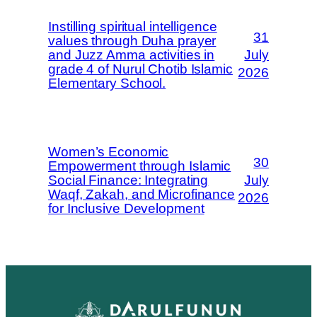
Instilling spiritual intelligence
31
values through Duha prayer
and Juzz Amma activities in
July
grade 4 of Nurul Chotib Islamic
2026
Elementary School.
Women’s Economic
30
Empowerment through Islamic
Social Finance: Integrating
July
Waqf, Zakah, and Microfinance
2026
for Inclusive Development