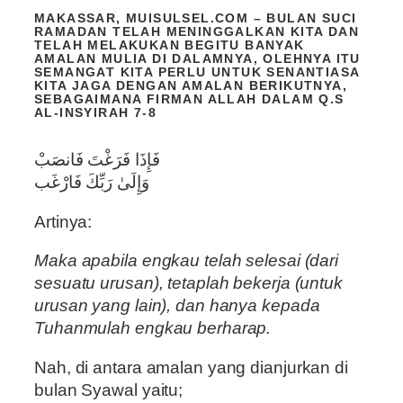
MAKASSAR, MUISULSEL.COM – BULAN SUCI
RAMADAN TELAH MENINGGALKAN KITA DAN
TELAH MELAKUKAN BEGITU BANYAK
AMALAN MULIA DI DALAMNYA, OLEHNYA ITU
SEMANGAT KITA PERLU UNTUK SENANTIASA
KITA JAGA DENGAN AMALAN BERIKUTNYA,
SEBAGAIMANA FIRMAN ALLAH DALAM Q.S
AL-INSYIRAH 7-8
فَإِذَا فَرَغْتَ فَانصَبْ
وَإِلَىٰ رَبِّكَ فَارْغَب
Artinya:
Maka apabila engkau telah selesai (dari
sesuatu urusan), tetaplah bekerja (untuk
urusan yang lain), dan hanya kepada
Tuhanmulah engkau berharap.
Nah, di antara amalan yang dianjurkan di
bulan Syawal yaitu;