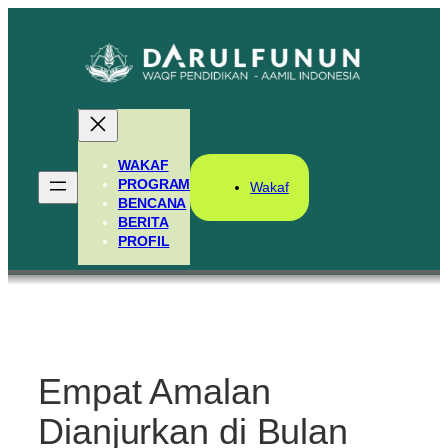
Skip
to
content
WAKAF
PROGRAM
Wakaf
BENCANA
BERITA
PROFIL
Empat Amalan
Dianjurkan di Bulan