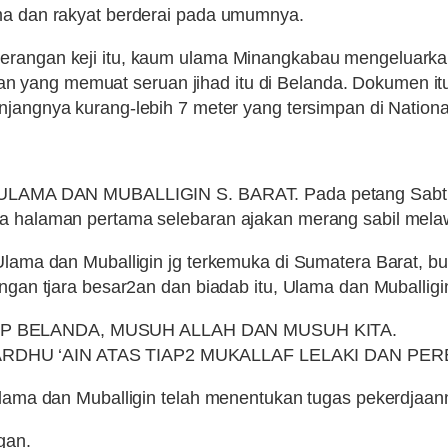
ama dan rakyat berderai pada umumnya.
serangan keji itu, kaum ulama Minangkabau mengeluarka
 yang memuat seruan jihad itu di Belanda. Dokumen i
jangnya kurang-lebih 7 meter yang tersimpan di Nationa
A DAN MUBALLIGIN S. BARAT. Pada petang Sabtu tgl.
a halaman pertama selebaran ajakan merang sabil melawa
m Ulama dan Muballigin jg terkemuka di Sumatera Barat,
engan tjara besar2an dan biadab itu, Ulama dan Muballig
 BELANDA, MUSUH ALLAH DAN MUSUH KITA.
DHU ‘AIN ATAS TIAP2 MUKALLAF LELAKI DAN PE
Ulama dan Muballigin telah menentukan tugas pekerdjaann
gan.