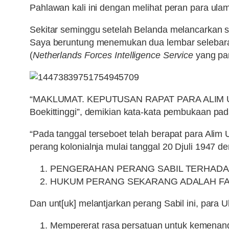
Pahlawan kali ini dengan melihat peran para ul
Sekitar seminggu setelah Belanda melancarkan 
Saya beruntung menemukan dua lembar selebaran
(
Netherlands Forces Intelligence
Service
yang pan
“MAKLUMAT. KEPUTUSAN RAPAT PARA ALIM ULAM
Boekittinggi”, demikian kata-kata pembukaan pad
“Pada tanggal terseboet telah berapat para Ali
perang kolonialnja mulai tanggal 20 Djuli 1947 d
PENGERAHAN PERANG SABIL TERHADAP
HUKUM PERANG SEKARANG ADALAH FAR
Dan unt[uk] melantjarkan perang Sabil ini, para 
Mempererat rasa persatuan untuk kemenan