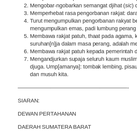
Mengobar-ngobarkan semangat djihat (
sic
) 
Memperhebat rasa pengorbanan rakjat: dara
Turut mengumpulkan pengorbanan rakyat ber
mengumpulkan emas, padi lumbung perang d
Membawa rakjat patuh, thaat pada agama, 
suruhan[n]ja dalam masa perang, adalah me
Membawa rakjat patuh kepada pemerintah d
Mengandjurkan supaja seluruh kaum muslim
djuga. Ump[amanya]: tombak lembing, pisa
dan musuh kita.
————————————————————-
SIARAN:
DEWAN PERTAHANAN
DAERAH SUMATERA BARAT