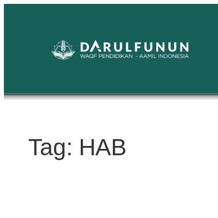
Skip
to
content
Tag:
HAB