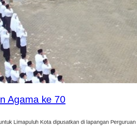
an Agama ke 70
 untuk Limapuluh Kota dipusatkan di lapangan Pergurua