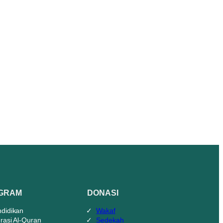
GRAM
DONASI
didikan
Wakaf
erasi Al-Quran
Sedekah