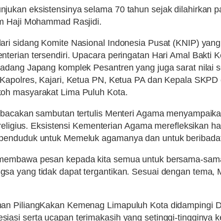
ukan eksistensinya selama 70 tahun sejak dilahirkan p
um Haji Mohammad Rasjidi.
ri sidang Komite Nasional Indonesia Pusat (
KNIP
) yan
terian tersendiri. Upacara peringatan Hari Amal Bakti
dang Japang komplek Pesantren yang juga sarat nilai seja
Kapolres, Kajari, Ketua PN, Ketua PA dan Kepala
SKPD
oh masyarakat Lima Puluh Kota.
embacakan sambutan tertulis Menteri Agama menyampaika
 religius. Eksistensi Kementerian Agama merefleksikan 
penduduk untuk Memeluk agamanya dan untuk beribadat 
 membawa pesan kepada kita semua untuk bersama-sama 
sa yang tidak dapat tergantikan. Sesuai dengan tema,
an PiliangKakan Kemenag Limapuluh Kota didampingi Drs
asi serta ucapan terimakasih yang setinggi-tingginya k