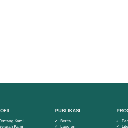
OFIL
PUBLIKASI
PRO
Tentang Kami
Berita
Pen
Sejarah Kami
Laporan
Lit