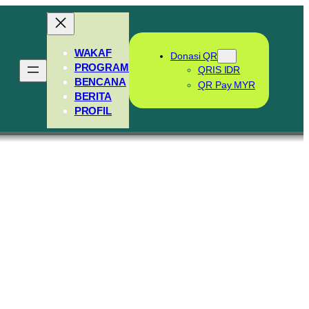
WAKAF
Donasi QR
PROGRAM
QRIS IDR
BENCANA
QR Pay MYR
BERITA
PROFIL