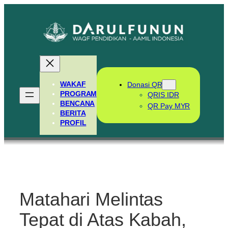
Skip
to
content
WAKAF
Donasi QR
PROGRAM
QRIS IDR
BENCANA
QR Pay MYR
BERITA
PROFIL
Matahari Melintas
Tepat di Atas Kabah,