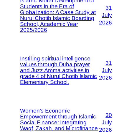
Islamic Moral Development of
Students in the Era of
31
Globalization: A Case Study at
July
Nurul Chotib Islamic Boarding
2026
School, Academic Year
2025/2026
Instilling spiritual intelligence
31
values through Duha prayer
and Juzz Amma activities in
July
grade 4 of Nurul Chotib Islamic
2026
Elementary School.
Women’s Economic
30
Empowerment through Islamic
Social Finance: Integrating
July
Waqf, Zakah, and Microfinance
2026