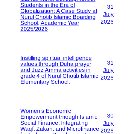
Students in the Era of
31
Globalization: A Case Study at
July
Nurul Chotib Islamic Boarding
2026
School, Academic Year
2025/2026
Instilling spiritual intelligence
31
values through Duha prayer
and Juzz Amma activities in
July
grade 4 of Nurul Chotib Islamic
2026
Elementary School.
Women’s Economic
30
Empowerment through Islamic
Social Finance: Integrating
July
Waqf, Zakah, and Microfinance
2026