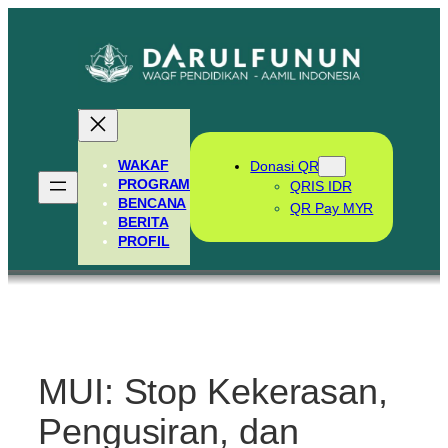
Skip
to
content
WAKAF
Donasi QR
PROGRAM
QRIS IDR
BENCANA
QR Pay MYR
BERITA
PROFIL
MUI: Stop Kekerasan,
Pengusiran, dan