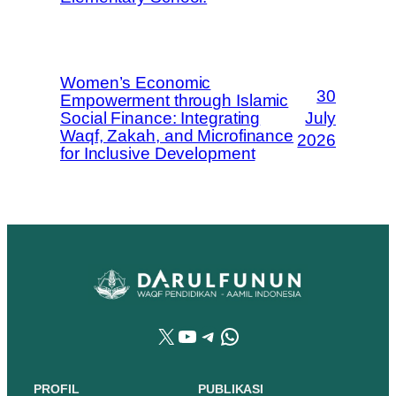
Women’s Economic
30
Empowerment through Islamic
Social Finance: Integrating
July
Waqf, Zakah, and Microfinance
2026
for Inclusive Development
X
YouTube
Telegram
WhatsApp
PROFIL
PUBLIKASI