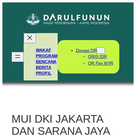
Skip
to
content
WAKAF
Donasi QR
PROGRAM
QRIS IDR
BENCANA
QR Pay MYR
BERITA
PROFIL
MUI DKI JAKARTA
DAN SARANA JAYA