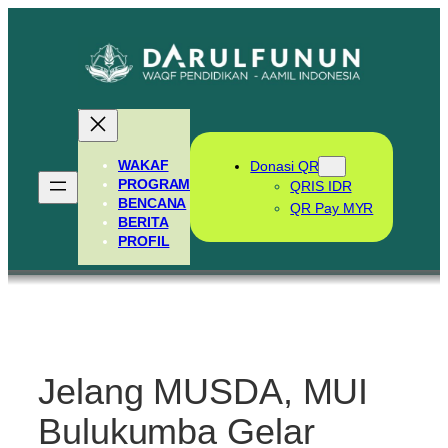
Skip
to
content
WAKAF
Donasi QR
PROGRAM
QRIS IDR
BENCANA
QR Pay MYR
BERITA
PROFIL
Jelang MUSDA, MUI
Bulukumba Gelar